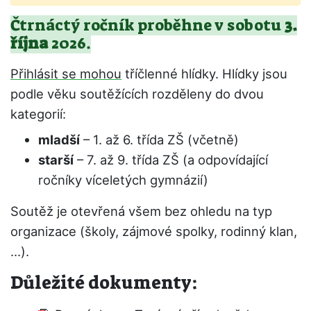
Čtrnáctý ročník proběhne v sobotu
3.
října
2026.
Přihlásit se mohou
tříčlenné hlídky. Hlídky jsou
podle věku soutěžících rozděleny do dvou
kategorií:
mladší
– 1. až 6. třída ZŠ (včetně)
starší
– 7. až 9. třída ZŠ (a odpovídající
ročníky víceletých gymnázií)
Soutěž je otevřená všem bez ohledu na typ
organizace (školy, zájmové spolky, rodinný klan,
…).
Důležité dokumenty: